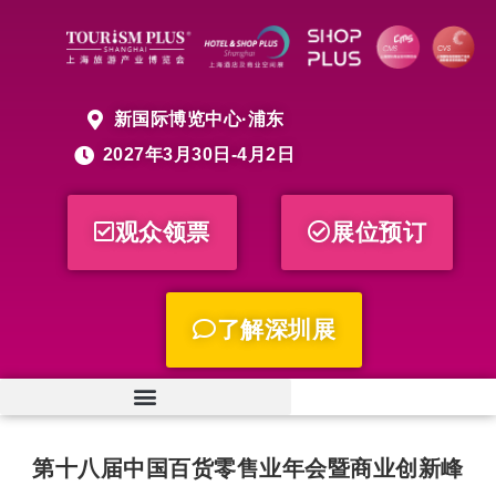
新国际博览中心·浦东
2027年3月30日-4月2日
观众领票
展位预订
了解深圳展
第十八届中国百货零售业年会暨商业创新峰