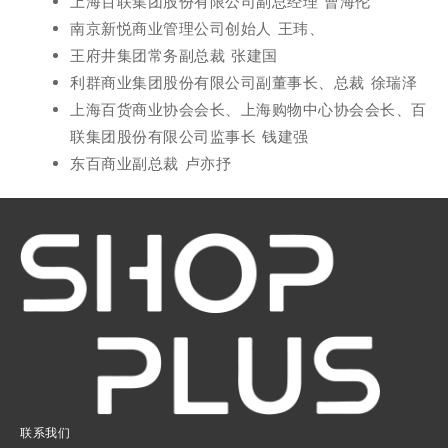
上海百联集团股份有限公司副总经理 曹海伦
南京新悦商业管理公司创始人 王玮、
王府井集团常务副总裁 张建国
利群商业集团股份有限公司副董事长、总裁 徐瑞泽
上海百货商业协会会长、上海购物中心协会会长、百
联集团股份有限公司监事长 钱建强
东百商业副总裁 卢亦抒
联系我们