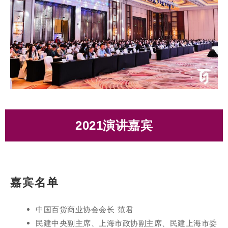
2021演讲嘉宾
阿里巴巴集团副总裁、阿里云新零售事业部总裁 肖利
和奕咨询创始⼈、和君集团商业零售事业部负责⼈ 丁
民建中央副主席、上海市政协副主席、民建上海市委
上海百货商业协会会长、上海购物中心协会会长、百
上海新世界股份有限公司副董事长、总经理 徐家平
利群商业集团股份有限公司副董事长、总裁 徐瑞泽
凯德集团（中国）商业管理首席执行官 陈永明
上海百联集团股份有限公司副总经理 曹海伦
北京侨福芳草地市场及销售部总经理 徐光磊
首旅集团党委副书记、董事、总经理 白凡
北京宴董事长，俏江南集团CEO杨秀龙
商务部流通发展司副司长 尹虹
王府井集团常务副总裁 张建国
中国百货商业协会会长 范君
南京新悦商业创始人 王玮
友阿股份总裁 胡硕
联集团股份有限公司监事长 钱建强.
主委 周汉民
华
昀
嘉宾名单
中国百货商业协会会长 范君
民建中央副主席、上海市政协副主席、民建上海市委