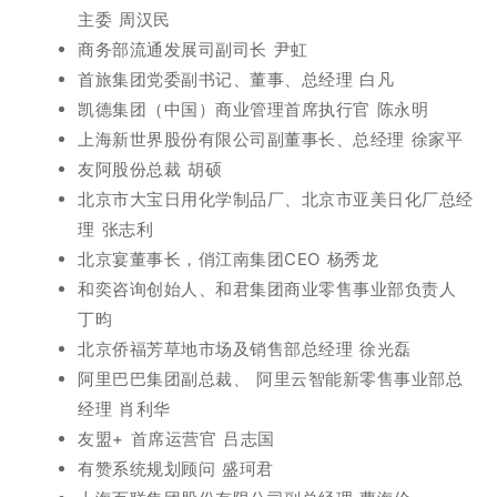
主委 周汉民
商务部流通发展司副司长 尹虹
首旅集团党委副书记、董事、总经理 白凡
凯德集团（中国）商业管理首席执行官 陈永明
上海新世界股份有限公司副董事长、总经理 徐家平
友阿股份总裁 胡硕
北京市大宝日用化学制品厂、北京市亚美日化厂总经
理 张志利
北京宴董事长，俏江南集团CEO 杨秀龙
和奕咨询创始人、和君集团商业零售事业部负责人
丁昀
北京侨福芳草地市场及销售部总经理 徐光磊
阿里巴巴集团副总裁、 阿里云智能新零售事业部总
经理 肖利华
友盟+ 首席运营官 吕志国
有赞系统规划顾问 盛珂君