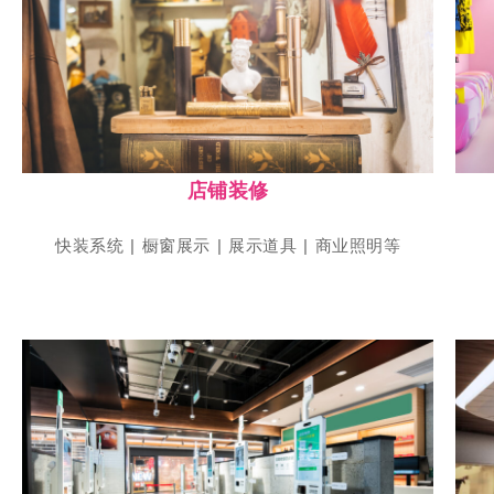
点击参展
上海国际店装设计及运营博览会
SHOP PLUS
店铺装修
快装系统 | 橱窗展示 | 展示道具 | 商业照明等
点击参展