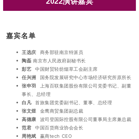
2022演讲嘉宾
卢亦抒
孙扬
王选庆
任兴洲
张申羽
张文煜
高德康
周艳斌
竺海群
辛迪光
上官芸
于清云
胡玉华
彭艺
白凡
范君
丁昀
马帅
陶磊
王玮
薛源
内蒙古安快集团总裁、民盛购物中心执行董事长、北京安
上海硕壹商业管理有限公司CEO、阳光百货集团百货事业
上海百联集团股份有限公司党委书记、副董事长、总经理
和奕咨询创始⼈、和君商业零售研究中心负责人
国务院发展研究中心市场经济研究所原所长
波司登国际控股有限公司董事局主席兼总裁
领展资产管理有限公司中国内地董事总经理
首旅集团党委副书记、董事、总经理
沧州市华北商厦有限公司副总经理
石基零售MSS产品事业部负责人
中国财贸轻纺烟草工会副主席
百货专柜主播、电商直播达人
南京新悦商业管理公司创始人
南京市人民政府副秘书长
南京新百中心店副总经理
中国百货商业协会会长
长春欧亚商都副总经理
商务部驻南京特派员
金鹰商贸集团副总裁
零幺宇宙执行总裁
赢商tech CEO
快数创谷 CEO
部副总裁
嘉宾名单
王选庆
商务部驻南京特派员
陶磊
南京市人民政府副秘书长
彭艺
中国财贸轻纺烟草工会副主席
任兴洲
国务院发展研究中心市场经济研究所原所长
张申羽
上海百联集团股份有限公司党委书记、副董
事长、总经理
白凡
首旅集团党委副书记、董事、总经理
张文煜
金鹰商贸集团副总裁
高德康
波司登国际控股有限公司董事局主席兼总裁
范君
中国百货商业协会会长
周艳斌
赢商tech CEO