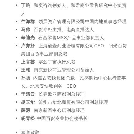
丁昀
和奕咨询创始⼈、和君商业零售研究中心负责
人
竺海群
领展资产管理有限公司中国内地董事总经理
马帅
百货专柜主播、电商直播达人
辛迪光
石基零售MSS产品事业部负责人
卢亦抒
上海硕壹商业管理有限公司CEO、阳光百货
集团百货事业部副总裁
上官芸
零幺宇宙执行总裁
王玮
南京新悦商业管理公司创始人
孙扬
内蒙古安快集团总裁、民盛购物中心执行董事
长、北京安快数创谷 CEO
于清云
长春欧亚商都副总经理
胡玉华
沧州市华北商厦有限公司副总经理
薛源
南京新百中心店副总经理
杨青松
中国百货商业协会秘书长
嘉宾致辞