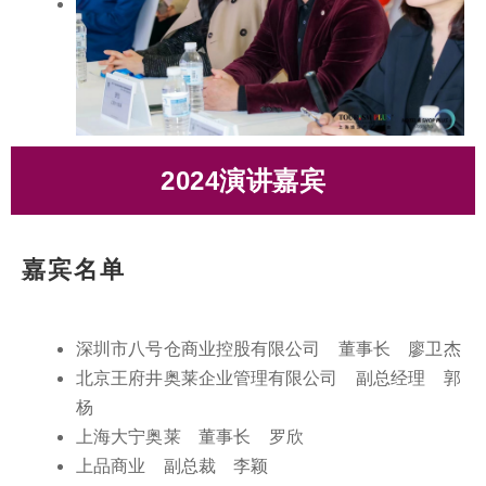
2024演讲嘉宾
廖卫杰
施景鸥
刘平军
郭 杨
王 伟
叶智辉
毛安然
罗 欣
李 颖
北京王府井奥莱企业管理有限公司 副总经理
深圳市八号仓商业控股有限公司
广州铭宏洋品牌管理有限公司
欧派国际科技发展有限公司
中国奥特莱斯集团
香港东荟城奥特莱斯集团有限公司 总裁
抖音生活服务综合行业行业运营
上海大宁奥莱 董事长
上品商业 副总裁
嘉宾名单
王府井奥莱UP TOWN 项目总经理
创始人兼CEO
商业管理总裁
运营总经理
董事长
深圳市八号仓商业控股有限公司 董事长 廖卫杰
北京王府井奥莱企业管理有限公司 副总经理 郭
杨
上海大宁奥莱 董事长 罗欣
上品商业 副总裁 李颖