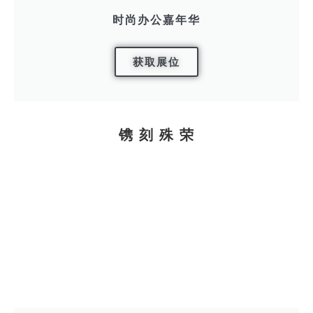
时尚办公嘉年华
获取展位
镌 刻 殊 荣